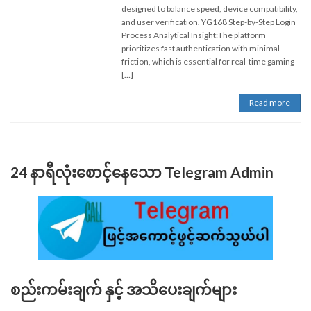
designed to balance speed, device compatibility,
and user verification. YG168 Step-by-Step Login
Process Analytical Insight:The platform
prioritizes fast authentication with minimal
friction, which is essential for real-time gaming
[…]
Read more
24 နာရီလုံးစောင့်နေသော Telegram Admin
စည်းကမ်းချက် နှင့် အသိပေးချက်များ