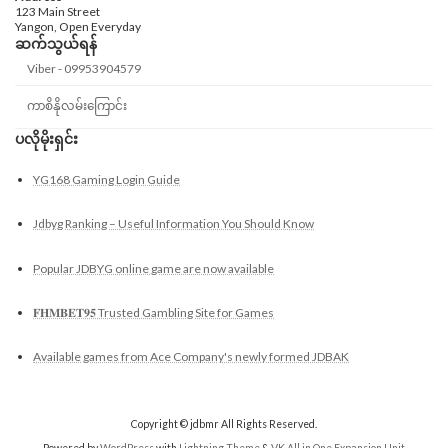
123 Main Street
Yangon, Open Everyday
ဆက်သွယ်ရန်
Viber - 09953904579
ကာစိနိုလမ်းကြောင်း
ပလိုမိုးရှင်း
YG168 Gaming Login Guide
Jdbyg Ranking – Useful Information You Should Know
Popular JDBYG online game are now available
𝐅𝐇𝐌𝐁𝐄𝐓𝟗𝟓 Trusted Gambling Site for Games
Available games from Ace Company's newly formed JDBAK
Copyright © jdbmr All Rights Reserved.
Powered by
WordPress
with
Lightning Theme
&
VK All in One Expansion Unit