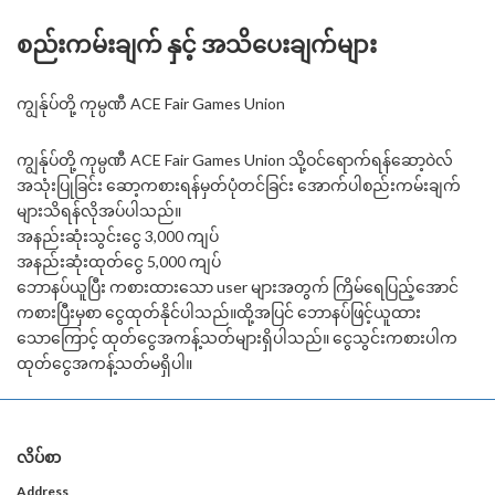
စည်းကမ်းချက် နှင့် အသိပေးချက်များ
ကျွန်ုပ်တို့ ကုမ္ပဏီ ACE Fair Games Union
ကျွန်ုပ်တို့ ကုမ္ပဏီ ACE Fair Games Union သို့ဝင်‌ရောက်ရန်ဆော့ဝဲလ်
အသုံးပြုခြင်း ဆော့ကစားရန်မှတ်ပုံတင်ခြင်း အောက်ပါစည်းကမ်းချက်
များသိရန်လိုအပ်ပါသည်။
အနည်းဆုံးသွင်းငွေ 3,000 ကျပ်
အနည်းဆုံးထုတ်ငွေ 5,000 ကျပ်
ဘောနပ်ယူပြီး ကစားထားသော user များအတွက် ကြိမ်ရေပြည့်အောင်
ကစားပြီးမှစာ ငွေထုတ်နိုင်ပါသည်။ထို့အပြင် ဘောနပ်ဖြင့်ယူထား
သောကြောင့် ထုတ်ငွေအကန့်သတ်များရှိပါသည်။ ငွေသွင်းကစားပါက
ထုတ်ငွေအကန့်သတ်မရှိပါ။
လိပ်စာ
Address