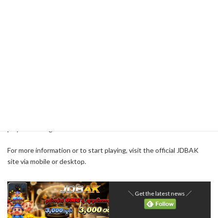
JDBAK website
Ace Company plans to expand the JDBAK catalog with live dealer
games, sports betting features, and more regionally localized
content.
Conclusion:
JDBAK is shaping up to be a competitive and engaging platform in
the online gaming space. With a diverse game portfolio, user-
friendly interface, and exciting promotions, it caters to casual
players and high rollers alike.
For more information or to start playing, visit the official JDBAK
site via mobile or desktop.
＼ Get the latest news ／